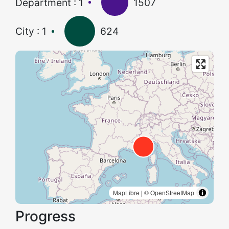
Department : 1
1507
City : 1
624
MapLibre
|
© OpenStreetMap
Progress